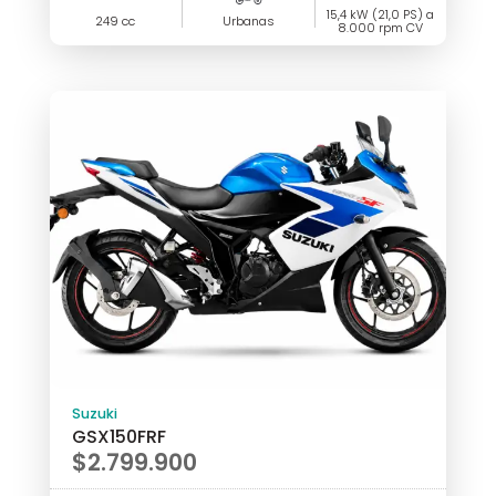
15,4 kW (21,0 PS) a
249 cc
Urbanas
8.000 rpm CV
Suzuki
GSX150FRF
$
2.799.900