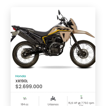
Honda
XR190L
$
2.699.000
15,6 HP @ 7.750 rpm
184 cc
Urbanas
CV