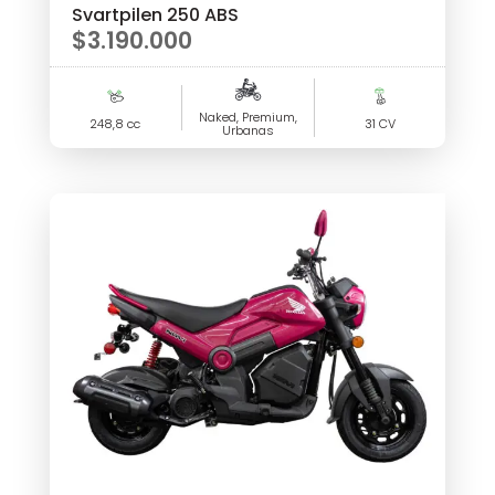
Svartpilen 250 ABS
$
3.190.000
Naked, Premium,
248,8 cc
31 CV
Urbanas