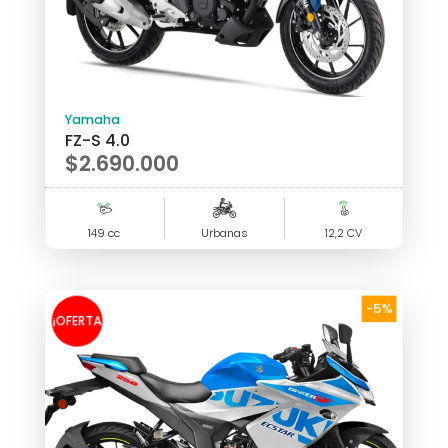
Yamaha
FZ-S 4.0
$
2.690.000
149 cc
Urbanas
12,2 CV
-5%
¡OFERTA
!