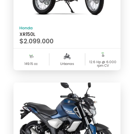
Honda
XR150L
$
2.099.000
12.6 Hp @ 6.000
149.15 cc
Urbanas
rpm CV