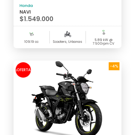
Honda
NAVI
$
1.549.000
5.89 kW @
109.19 cc
Scooters, Urbanas
7.500rpm CV
-4%
¡OFERTA
!