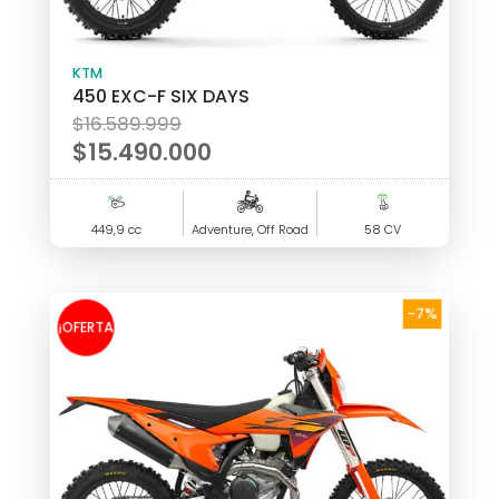
KTM
450 EXC-F SIX DAYS
El
$
16.589.999
precio
$
15.490.000
original
El
era:
precio
449,9 cc
$16.589.999.
Adventure, Off Road
58 CV
actual
es:
$15.490.000.
-7%
¡OFERTA
!