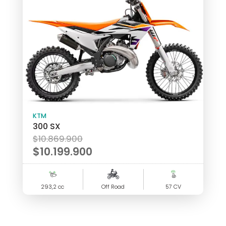
!
KTM
300 SX
El
$
10.869.900
precio
$
10.199.900
original
El
era:
precio
293,2 cc
$10.869.900.
Off Road
57 CV
actual
es:
$10.199.900.