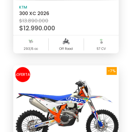
KTM
300 XC 2026
El
$
13.890.000
precio
$
12.990.000
original
El
era:
precio
293,15 cc
$13.890.000.
Off Road
57 CV
actual
es:
$12.990.000.
-7%
¡OFERTA
!