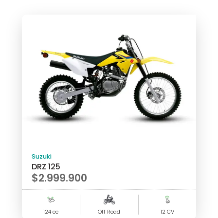
Suzuki
DRZ 125
$
2.999.900
124 cc
Off Road
12 CV