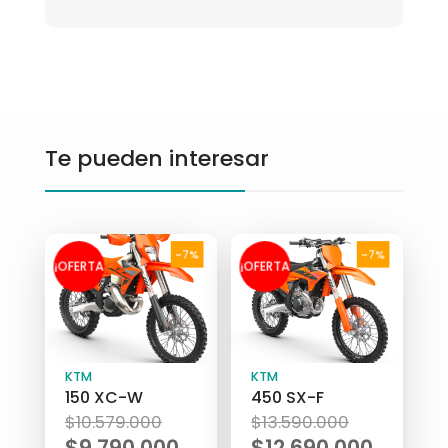
Te pueden interesar
-7%
-7%
¡OFERTA
¡OFERTA
!
!
KTM
KTM
150 XC-W
450 SX-F
El
El
$
10.579.000
$
13.590.000
precio
precio
$
9.790.000
$
12.690.000