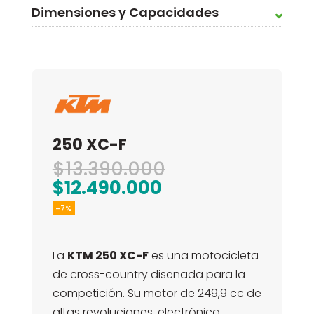
Dimensiones y Capacidades
250 XC-F
El
$
13.390.000
El
precio
$
12.490.000
precio
original
-7%
actual
era:
es:
$13.390.000.
La
KTM 250 XC-F
es una motocicleta
$12.490.000.
de cross-country diseñada para la
competición. Su motor de 249,9 cc de
altas revoluciones, electrónica