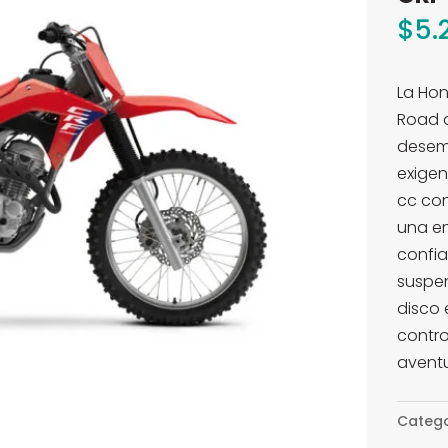
$
5.
La Hon
Road d
desem
exigen
cc con
una e
confia
suspen
disco
contro
aventu
Catego