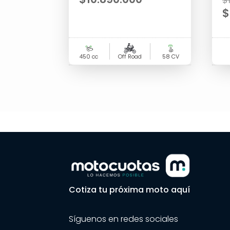
$
E
p
a
450 cc
Off Road
58 CV
e
$
Cotiza tu próxima moto aquí
Síguenos en redes sociales