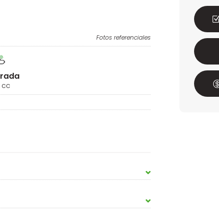
Fotos referenciales
drada
 cc