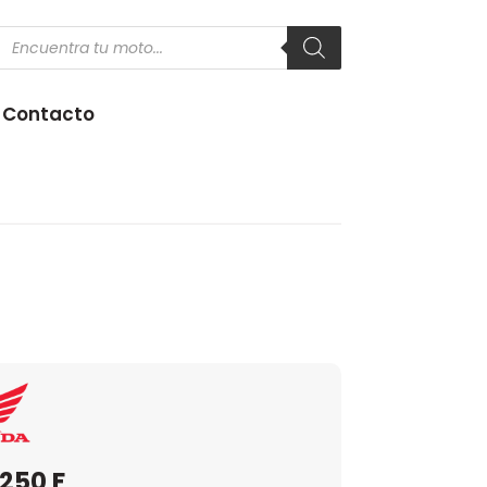
Products
search
Contacto
250 F