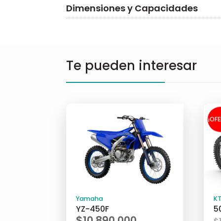
Dimensiones y Capacidades
Te pueden interesar
¡OF
Yamaha
K
YZ-450F
5
$
10.890.000
$