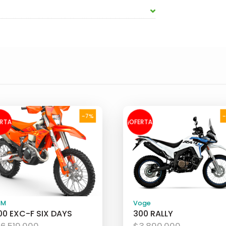
-7%
ERTA
¡OFERTA
!
!
TM
Voge
00 EXC-F SIX DAYS
300 RALLY
El
El
16.519.000
$
3.890.000