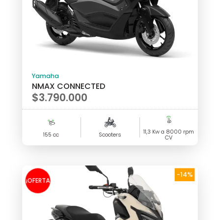
Yamaha
NMAX CONNECTED
$
3.790.000
11,3 Kw a 8000 rpm
155 cc
Scooters
CV
-14%
¡OFERTA
!