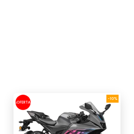
-10%
¡OFERTA
!