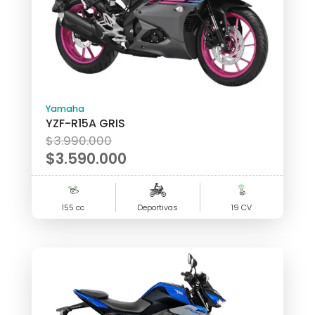
Yamaha
YZF-R15A GRIS
El
$
3.990.000
precio
$
3.590.000
original
El
era:
precio
155 cc
$3.990.000.
Deportivas
19 CV
actual
es:
$3.590.000.