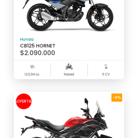
Honda
CB125 HORNET
$
2.090.000
123,94 cc
Naked
11 CV
-8%
¡OFERTA
!