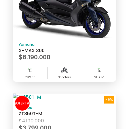
Yamaha
X-MAX 300
$
6.190.000
292 cc
Scooters
28 CV
-9%
¡OFERTA
Zontes
ZT350T-M
!
El
$
4.190.000
precio
$
3.799.000