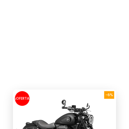
-6%
¡OFERTA
!