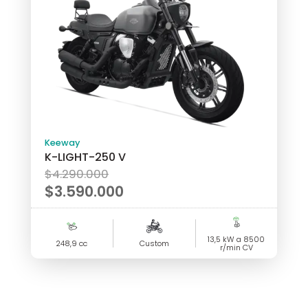
Keeway
K-LIGHT-250 V
El
$
4.290.000
precio
$
3.590.000
original
El
era:
precio
$4.290.000.
13,5 kW a 8500
actual
248,9 cc
Custom
r/min CV
es:
$3.590.000.