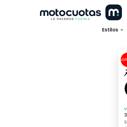
Estilos
¡OF
V
3