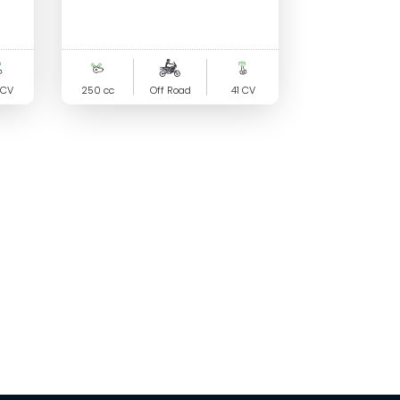
 CV
250 cc
Off Road
41 CV