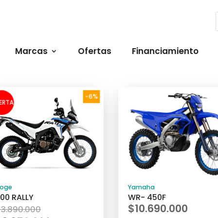
Marcas
Ofertas
Financiamiento
-6%
ERTA
!
oge
Yamaha
00 RALLY
WR- 450F
El
$
10.690.000
$
3.890.000