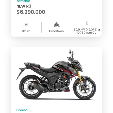
Yamaha
NEW R3
$
6.290.000
30,9 KW (42,0PS) a
321 cc
Deportivas
10.750 rpm CV
Honda