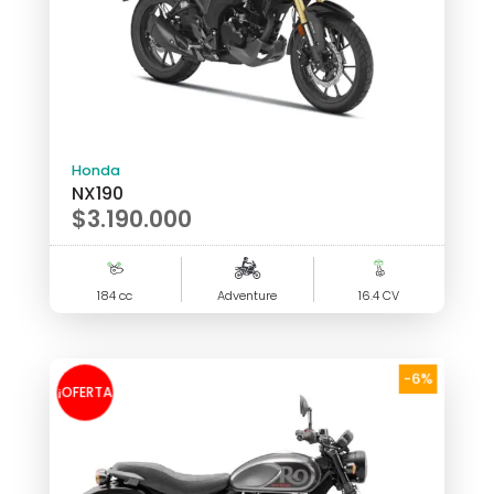
Honda
NX190
$
3.190.000
184 cc
Adventure
16.4 CV
-6%
¡OFERTA
!