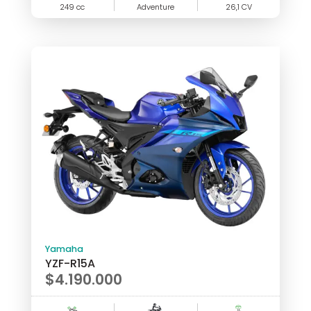
249 cc
Adventure
26,1 CV
Yamaha
YZF-R15A
$
4.190.000