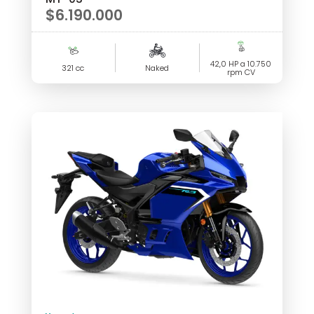
$
6.190.000
42,0 HP a 10.750
321 cc
Naked
rpm CV