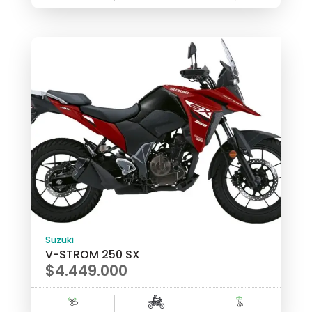
$4.390.000.
actual
es:
$3.990.000.
Suzuki
V-STROM 250 SX
$
4.449.000