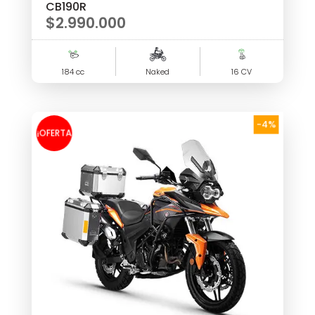
CB190R
$
2.990.000
184 cc
Naked
16 CV
-4%
¡OFERTA
!