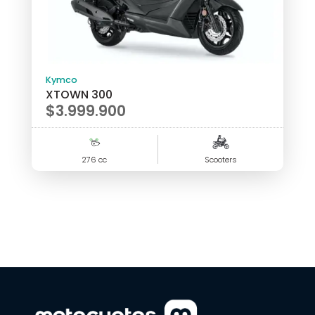
Kymco
XTOWN 300
$
3.999.900
276 cc
Scooters