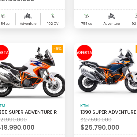
084 cc
Adventure
102 CV
755 cc
Adventure
92
-9%
ERTA
¡OFERTA
!
!
TM
KTM
290 SUPER ADVENTURE R
1390 SUPER ADVENTURE
El
El
$
21.990.000
$
27.590.000
precio
precio
$
19.990.000
$
25.790.000
original
original
l
El