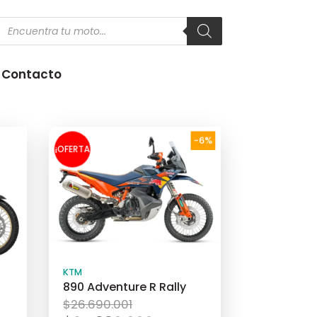
Products
search
Contacto
-6%
¡OFERTA
!
KTM
890 Adventure R Rally
El
$
26.690.001