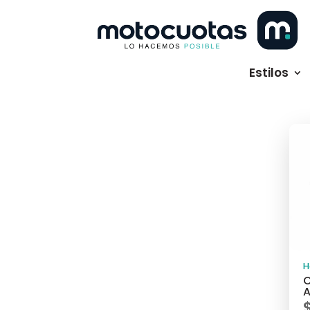
Estilos
H
C
A