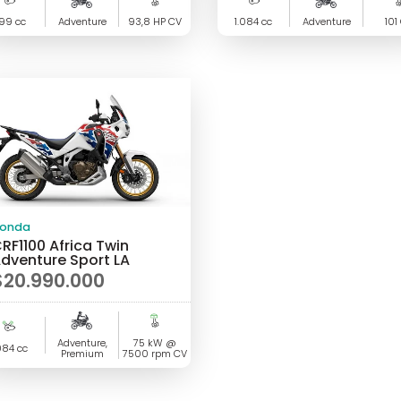
$9.890.000.
actual
99 cc
Adventure
93,8 HP CV
1.084 cc
Adventure
101
s:
9.250.000.
onda
RF1100 Africa Twin
dventure Sport LA
$
20.990.000
Adventure,
75 kW @
084 cc
Premium
7500 rpm CV