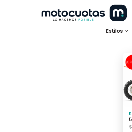
Estilos
¡OF
K
5