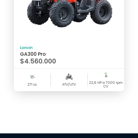
Loncin
GA300 Pro
$
4.560.000
22,6 HP a 7000 rpm
271 cc
ATV/UTV
CV