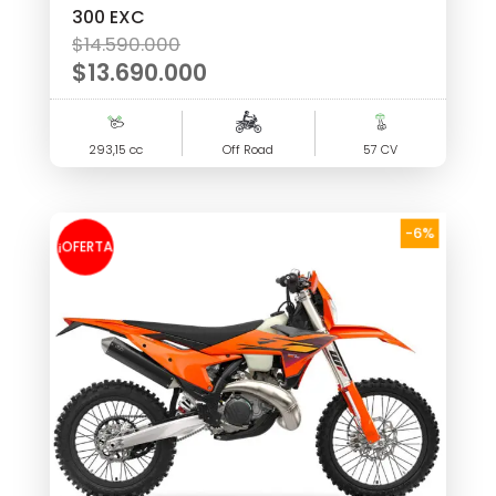
300 EXC
El
$
14.590.000
precio
$
13.690.000
original
El
era:
precio
293,15 cc
$14.590.000.
Off Road
57 CV
actual
es:
$13.690.000.
-6%
¡OFERTA
!