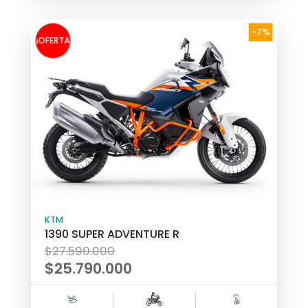
es:
$19.990.000.
-7%
¡OFERTA
!
KTM
1390 SUPER ADVENTURE R
El
$
27.590.000
precio
$
25.790.000
original
El
era:
precio