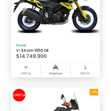
Suzuki
V-Strom 1050 DE
$
14.749.900
1.037 cc
Adventure
106 CV
-6%
¡OFERTA
!