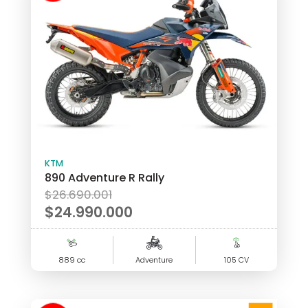
!
KTM
890 Adventure R Rally
El
$
26.690.001
precio
$
24.990.000
original
El
era:
precio
889 cc
$26.690.001.
Adventure
105 CV
actual
es:
$24.990.000.