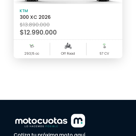
KTM
300 XC 2026
El
$
13.890.000
precio
$
12.990.000
original
El
era:
precio
293,15 cc
$13.890.000.
Off Road
57 CV
actual
es:
$12.990.000.
Cotiza tu próxima moto aquí