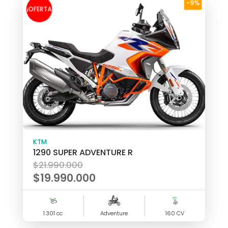
-9%
¡OFERTA
!
KTM
1290 SUPER ADVENTURE R
El
$
21.990.000
precio
$
19.990.000
original
El
era:
precio
1.301 cc
$21.990.000.
Adventure
160 CV
actual