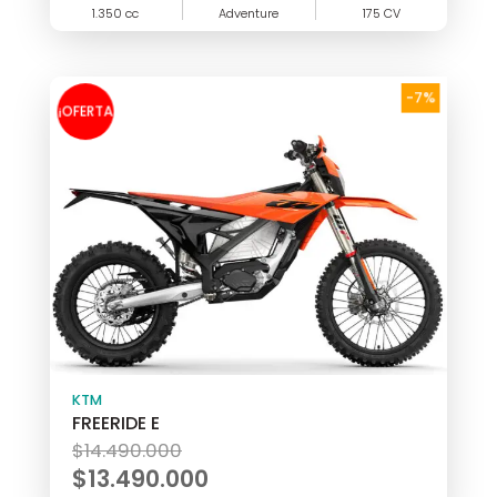
1.350 cc
$27.590.000.
Adventure
175 CV
actual
es:
$25.790.000.
-7%
¡OFERTA
!
KTM
FREERIDE E
El
$
14.490.000
precio
$
13.490.000