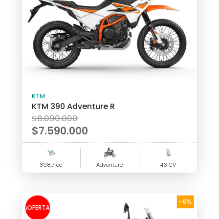
KTM
KTM 390 Adventure R
El
$
8.090.000
precio
$
7.590.000
original
El
era:
precio
398,7 cc
$8.090.000.
Adventure
46 CV
actual
es:
$7.590.000.
-6%
¡OFERTA