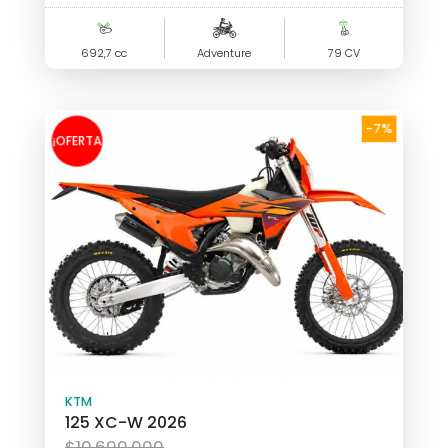
original
El
era:
precio
692,7 cc
$15.490.000.
Adventure
79 CV
actual
es:
$14.490.000.
-7%
¡OFERTA
!
KTM
125 XC-W 2026
El
$
10.690.000