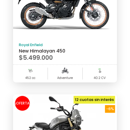
Royal Enfield
New Himalayan 450
$
5.499.000
452 cc
Adventure
40.2 CV
12 cuotas sin interés
¡OFERTA
-6%
!