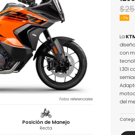
$
25
-7%
La
KTM
diseña
con má
tecnol
1.301 
semiac
Adapta
motoc
Fotos referenciales
del m
Catego
Posición de Manejo
Recta