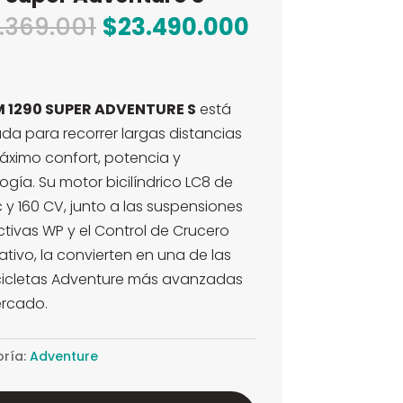
El
El
.369.001
$
23.490.000
precio
precio
original
actual
era:
es:
 1290 SUPER ADVENTURE S
está
$25.369.001.
$23.490.000
da para recorrer largas distancias
ximo confort, potencia y
ogía. Su motor bicilíndrico LC8 de
cc y 160 CV, junto a las suspensiones
tivas WP y el Control de Crucero
tivo, la convierten en una de las
icletas Adventure más avanzadas
ercado.
ría:
Adventure