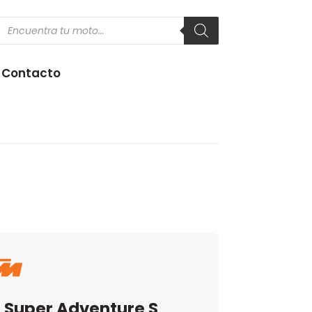
Products
search
Contacto
 Super Adventure S