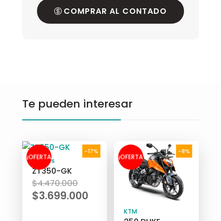
COMPRAR AL CONTADO
Te pueden interesar
-17%
-8%
¡OFERTA
¡OFERTA
Zontes
ZT350-GK
El
$
4.470.000
!
!
precio
$
3.699.000
original
El
KTM
era:
precio