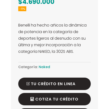
El
precio
$
4.690.000
precio
original
-11%
actual
era:
es:
$5.290.000.
Benelli ha hecho añicos la dinámica
$4.690.000.
de potencia en la categoría de
deportes ligeros al desnudo con su
última y mejor incorporación a la
categoría NAKED, la 302S ABS.
Categoría:
Naked
TU CRÉDITO EN LINEA
COTIZA TU CRÉDITO