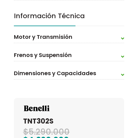
Información Técnica
Motor y Transmisión
Frenos y Suspensión
Dimensiones y Capacidades
TNT302S
El
$
5.290.000