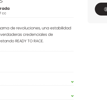
drada
7 cc
 gama de revoluciones, una estabilidad
 verdaderas credenciales de
estando READY TO RACE.