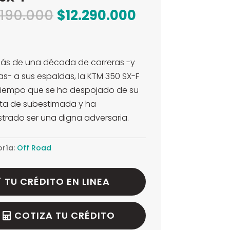
El
El
.190.000
$
12.290.000
precio
precio
original
actual
era:
es:
ás de una década de carreras -y
$13.190.000.
$12.290.000.
ias- a sus espaldas, la KTM 350 SX-F
tiempo que se ha despojado de su
ta de subestimada y ha
rado ser una digna adversaria.
ría:
Off Road
TU CRÉDITO EN LINEA
COTIZA TU CRÉDITO