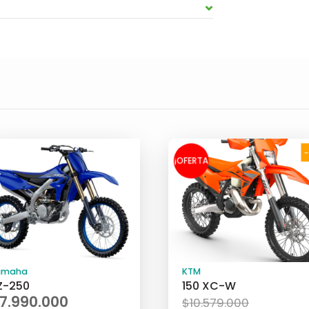
¡OFERTA
!
amaha
KTM
Z-250
150 XC-W
El
7.990.000
$
10.579.000