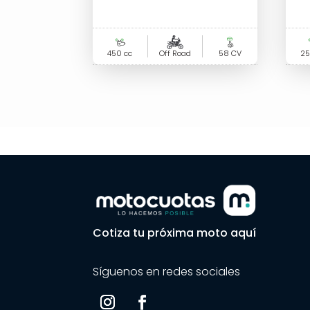
450 cc
Off Road
58 CV
25
Cotiza tu próxima moto aquí
Síguenos en redes sociales