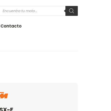
Products
search
Contacto
 SX-F