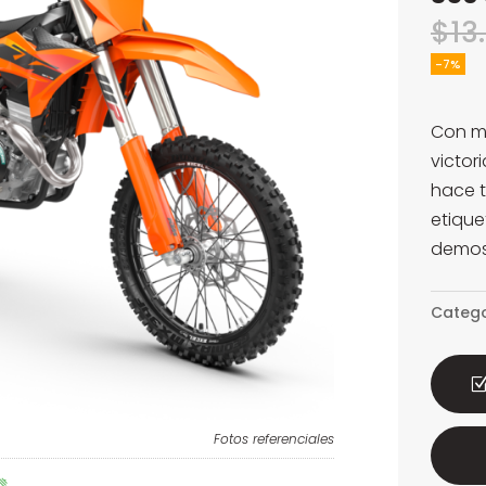
$
13
-7%
Con m
victor
hace 
etique
demost
Catego
Fotos referenciales