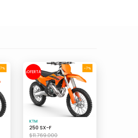
-7%
-7%
¡OFERTA
!
KTM
250 SX-F
El
$
11.769.000