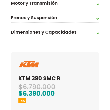
Motor y Transmisión
Frenos y Suspensión
Dimensiones y Capacidades
KTM 390 SMC R
El
$
6.790.000
El
precio
$
6.390.000
precio
original
-6%
actual
era: