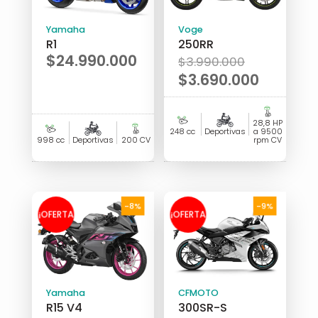
Yamaha
Voge
R1
250RR
El
$
24.990.000
$
3.990.000
precio
$
3.690.000
original
El
era:
precio
28,8 HP
$3.990.00
actual
248 cc
Deportivas
a 9500
998 cc
Deportivas
200 CV
rpm CV
es:
$3.690.000.
-8%
-9%
¡OFERTA
¡OFERTA
!
!
Yamaha
CFMOTO
R15 V4
300SR-S