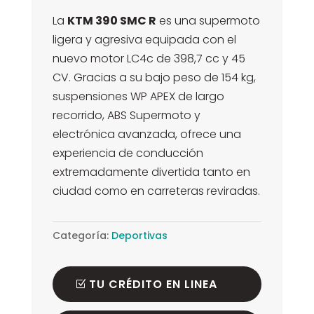
es:
$6.790.000.
La
KTM 390 SMC R
es una supermoto
$6.390.000.
ligera y agresiva equipada con el
nuevo motor LC4c de 398,7 cc y 45
CV. Gracias a su bajo peso de 154 kg,
suspensiones WP APEX de largo
recorrido, ABS Supermoto y
electrónica avanzada, ofrece una
experiencia de conducción
extremadamente divertida tanto en
ciudad como en carreteras reviradas.
Categoría:
Deportivas
TU CRÉDITO EN LINEA