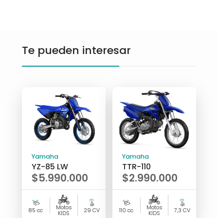
Te pueden interesar
Yamaha
Yamaha
YZ-85 LW
TTR-110
$
5.990.000
$
2.990.000
Motos
Motos
85 cc
29 CV
110 cc
7,3 CV
KIDS
KIDS