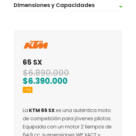
Dimensiones y Capacidades
65 SX
El
$
6.890.000
El
precio
$
6.390.000
precio
original
-7%
actual
era:
es:
$6.890.000.
La
KTM 65 SX
es una auténtica moto
$6.390.000.
de competición para jóvenes pilotos.
Equipada con un motor 2 tiempos de
64,9 cc, suspensiones WP XACT y