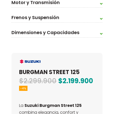
Motor y Transmisión
Frenos y Suspensión
Dimensiones y Capacidades
BURGMAN STREET 125
El
El
$
2.299.900
$
2.199.900
precio
preci
-4%
original
actua
era:
es:
La
Suzuki Burgman Street 125
$2.299.900.
$2.199
combina elegancia, confort y