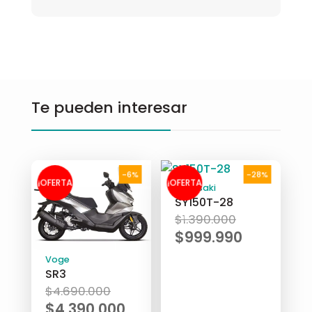
Te pueden interesar
-6%
-28%
¡OFERTA
¡OFERTA
Takasaki
SY150T-28
El
$
1.390.000
!
!
precio
$
999.990
original
El
Voge
era:
precio
SR3
El
$1.390.000
actual
$
4.690.000
precio
$
4.390.000
es: