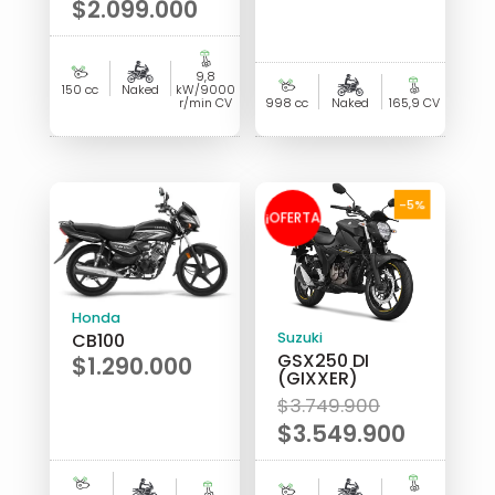
precio
$
2.099.000
original
El
era:
precio
9,8
$2.299.000.
actual
150 cc
Naked
kW/9000
r/min CV
998 cc
Naked
165,9 CV
es:
$2.099.000.
-5%
¡OFERTA
!
Honda
CB100
Suzuki
GSX250 DI
$
1.290.000
(GIXXER)
El
$
3.749.900
precio
$
3.549.900
original
El
era:
precio