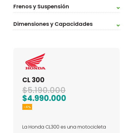
Frenos y Suspensión
Dimensiones y Capacidades
CL 300
El
$
5.190.000
precio
El
$
4.990.000
original
precio
-4%
era:
actual
$5.190.000.
es:
La Honda CL300 es una motocicleta
$4.990.000.