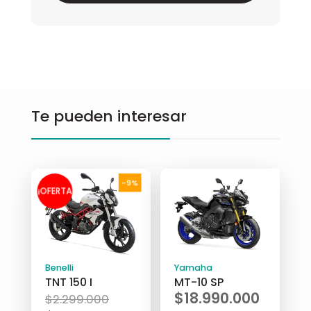
Te pueden interesar
-9%
¡OFERTA
!
Benelli
Yamaha
TNT 150 I
MT-10 SP
El
$
18.990.000
$
2.299.000