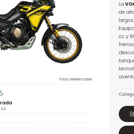
La
VOG
de alt
largos
Equipa
cc y 9
frenos
desco
tanque
tecnol
aventu
Fotos referenciales
Catego
drada
 cc