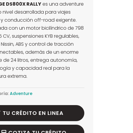
era:
es:
E DS800X RALLY
es una adventure
$10.690.000.
$9.990.000.
o nivel desarrollada para viajes
 y conducción off-road exigente.
da con un motor bicilíndrico de 798
5 CV, suspensiones KYB regulables,
 Nissin, ABS y control de tracción
nectables, además de un enorme
 de 24 litros, entrega autonomía,
ogía y capacidad real para la
ra extrema.
ría:
Adventure
TU CRÉDITO EN LINEA
COTIZA TU CRÉDITO