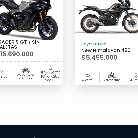
RACER 9 GT / SIN
Royal Enfield
ALETAS
New Himalayan 450
15.690.000
$
5.499.000
82,4 kW (112
Adventure,
9 cc
PS) a 7.250
Premium
rpm CV
452 cc
Adventure
40.2