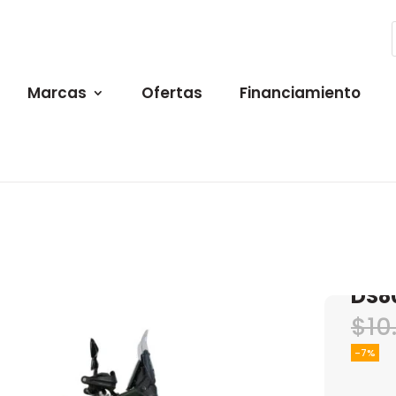
Marcas
Ofertas
Financiamiento
DS8
$
10
-7%