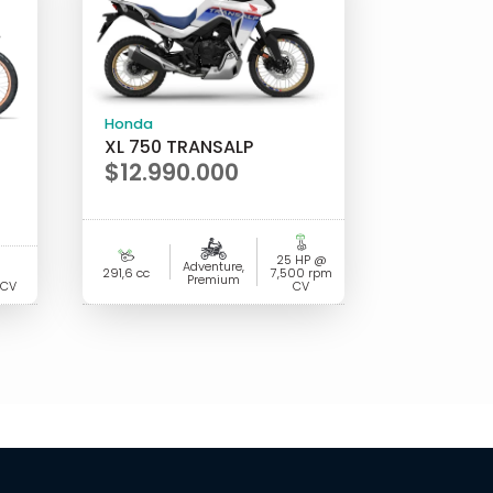
Honda
XL 750 TRANSALP
$
12.990.000
25 HP @
Adventure,
291,6 cc
7,500 rpm
Premium
 CV
CV