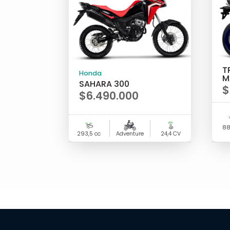
T
Honda
M
SAHARA 300
$
$
6.490.000
88
293,5 cc
Adventure
24,4 CV