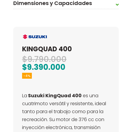
Dimensiones y Capacidades
KINGQUAD 400
El
$
9.790.000
El
precio
$
9.390.000
precio
original
-4%
actual
era:
es:
$9.790.000.
La
Suzuki KingQuad 400
es una
$9.390.000.
cuatrimoto versátil y resistente, ideal
tanto para el trabajo como para la
recreación. Su motor de 376 cc con
inyección electrónica, transmisión