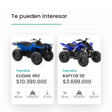
Te pueden interesar
Yamaha
Yamaha
KODIAK 450
RAPTOR 110
$
10.390.000
$
3.699.000
421 cc
ATV/UTV
27 CV
112 cc
ATV/UTV
6,6 CV