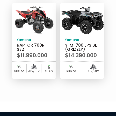
Yamaha
Yamaha
RAPTOR 700R
YFM-700 EPS SE
SE2
(GRIZZLY)
$
11.990.000
$
14.390.000
686 cc
ATV/UTV
48 CV
686 cc
ATV/UTV