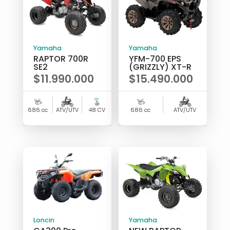
Yamaha
Yamaha
RAPTOR 700R
YFM-700 EPS
SE2
(GRIZZLY) XT-R
$
11.990.000
$
15.490.000
686 cc
ATV/UTV
48 CV
686 cc
ATV/UTV
Loncin
Yamaha