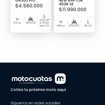
GA300 Pro
NEW RAPTOR
450R SE
$
4.560.000
$
11.990.000
22,6 HP
271 cc
ATV/UTV
a 7000
rpm CV
449 cc
ATV/UTV
40 CV
Cotiza tu próxima moto aquí
Síguenos en redes sociales