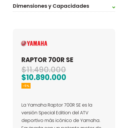
Dimensiones y Capacidades
RAPTOR 700R SE
El
$
11.490.000
precio
El
$
10.890.000
original
precio
-5%
era:
actual
$11.490.000.
es:
La Yamaha Raptor 700R SE es la
$10.890.000.
versión Special Edition del ATV
deportivo más icónico de Yamaha.