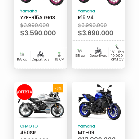
Yamaha
Yamaha
YZF-R15A GRIS
R15 V4
El
El
$
3.990.000
$
3.990.000
precio
precio
$
3.590.000
$
3.690.000
original
original
El
El
era:
era:
precio
precio
18.1 HP a
$3.990.000.
$3.990.00
actual
actual
155 cc
Deportivas
10,000
155 cc
Deportivas
19 CV
RPM CV
es:
es:
$3.590.000.
$3.690.000.
-3%
¡OFERTA
!
CFMOTO
Yamaha
450SR
MT-09