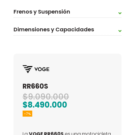
Frenos y Suspensión
Dimensiones y Capacidades
RR660S
El
$
9.090.000
El
precio
$
8.490.000
precio
original
-7%
actual
era:
es:
$9.090.000.
La
VOGE RR660S
es una motocicleta