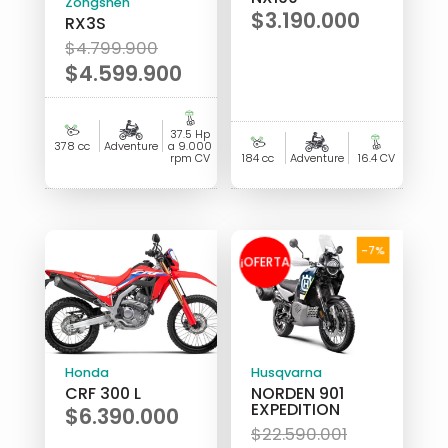
Zongshen
$
3.190.000
RX3S
El
$
4.799.900
precio
$
4.599.900
original
El
era:
precio
37.5 Hp
$4.799.900.
actual
378 cc
Adventure
a 9.000
rpm CV
184 cc
Adventure
16.4 CV
es:
$4.599.900.
-7%
¡OFERTA
!
Honda
Husqvarna
CRF 300 L
NORDEN 901
EXPEDITION
$
6.390.000
El
$
22.590.001