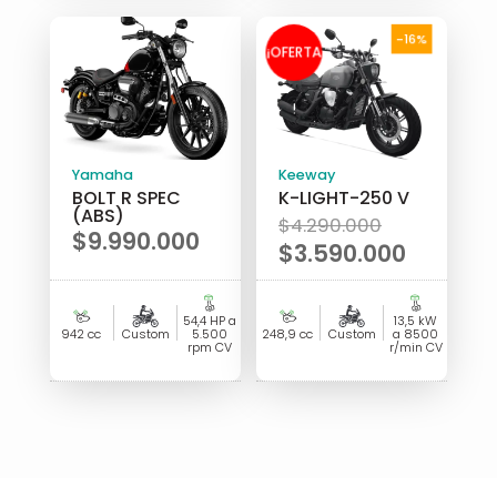
$4.710.000.
-16%
¡OFERTA
!
Yamaha
Keeway
BOLT R SPEC
K-LIGHT-250 V
(ABS)
El
$
4.290.000
$
9.990.000
precio
$
3.590.000
original
El
era:
precio
54,4 HP a
13,5 kW
$4.290.00
actual
942 cc
Custom
5.500
248,9 cc
Custom
a 8500
rpm CV
r/min CV
es:
$3.590.000.