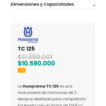
Dimensiones y Capacidades
TC 125
El
$
11.390.001
precio
El
$
10.590.000
original
precio
-7%
era:
actual
$11.390.001.
es:
La
Husqvarna TC 125
es una
$10.590.000.
motocicleta de motocross de 2
tiempos diseñada para competición.
Equipada con un motor de 124,8 cc