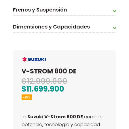
Frenos y Suspensión
Dimensiones y Capacidades
V-STROM 800 DE
El
$
12.999.900
El
precio
$
11.699.900
precio
original
-10%
actual
era:
es:
$12.999.900.
La
Suzuki V-Strom 800 DE
combina
$11.699.900.
potencia, tecnología y capacidad