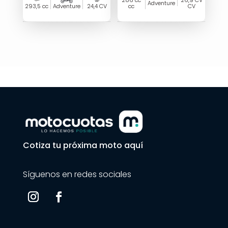
286 cc
26,9 CV
Adventure
293,5 cc
Adventure
24,4 CV
cc
CV
Cotiza tu próxima moto aquí
Síguenos en redes sociales