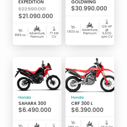
EXPEDITION
GOLDWING
El
$
30.990.000
$
22.590.001
precio
$
21.090.000
original
El
126 HP
era:
precio
Adventure,
@
1.833 cc
Adventure,
77 kW
Premium
5,500
889 cc
$22.590.001.
actual
Premium
CV
rpm CV
es:
$21.090.000.
Honda
Honda
SAHARA 300
CRF 300 L
$
6.490.000
$
6.390.000