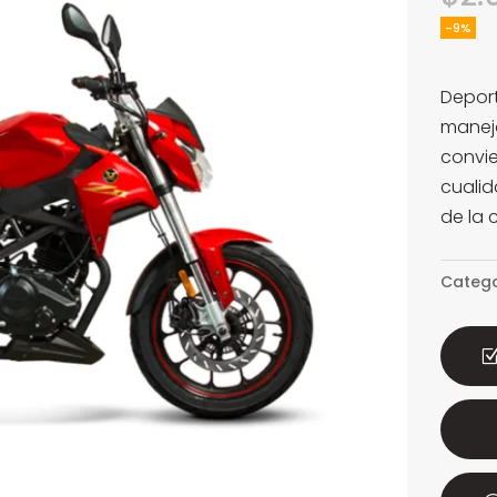
-9%
Deport
manej
convie
cualid
de la 
Catego