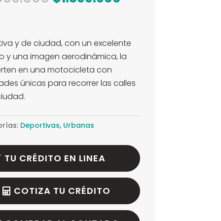
precio
precio
original
actual
era:
es:
iva y de ciudad, con un excelente
$2.099.000.
$1.899.900.
o y una imagen aerodinámica, la
rten en una motocicleta con
ades únicas para recorrer las calles
ciudad.
rías:
Deportivas
,
Urbanas
TU CRÉDITO EN LINEA
COTIZA TU CRÉDITO