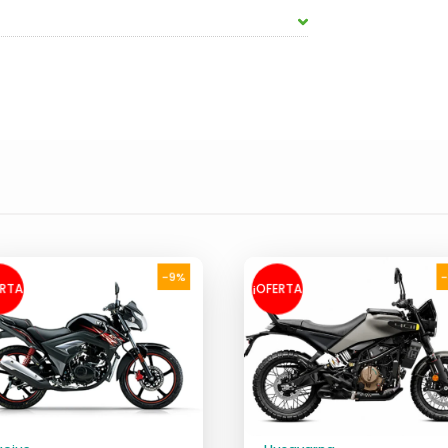
-9%
ERTA
¡OFERTA
!
!