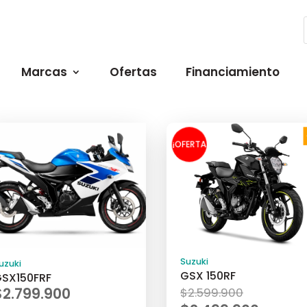
Marcas
Ofertas
Financiamiento
¡OFERTA
!
Suzuki
uzuki
GSX 150RF
SX150FRF
El
$
2.799.900
$
2.599.900