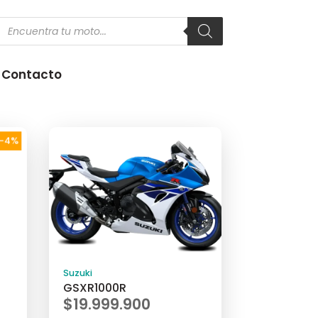
Products
search
Contacto
-4%
Suzuki
GSXR1000R
$
19.999.900