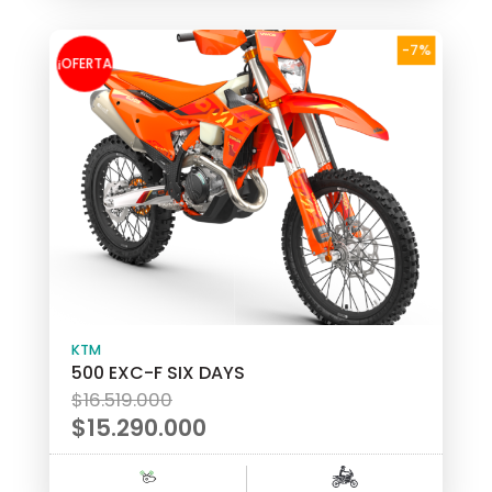
es:
$14.190.000.
-7%
¡OFERTA
!
KTM
500 EXC-F SIX DAYS
El
$
16.519.000
precio
$
15.290.000
original
El
era:
precio