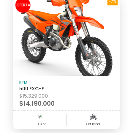
-7%
¡OFERTA
!
KTM
500 EXC-F
El
$
15.329.000
precio
$
14.190.000
original
El
era:
precio
510.9 cc
$15.329.000.
Off Road
actual