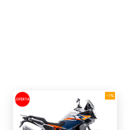
-7%
¡OFERTA
!