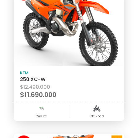
!
KTM
250 XC-W
El
$
12.490.000
precio
$
11.690.000
original
El
era:
precio
249 cc
$12.490.000.
Off Road
actual
es:
$11.690.000.