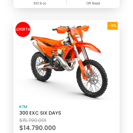
510.9 cc
$16.519.000.
Off Road
actual
es:
$15.290.000.
-6%
¡OFERTA
!
KTM
300 EXC SIX DAYS
El
$
15.790.001
precio
$
14.790.000