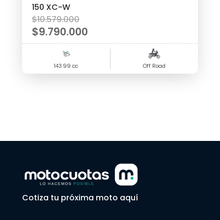
150 XC-W
El
$
10.579.000
precio
$
9.790.000
original
El
era:
precio
143.99 cc
$10.579.000.
Off Road
actual
es:
$9.790.000.
Cotiza tu próxima moto aquí