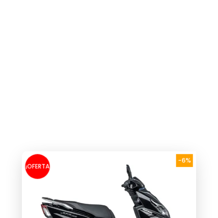
-6%
¡OFERTA
!