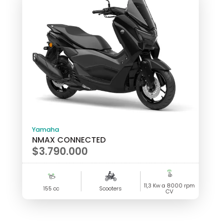
Yamaha
NMAX CONNECTED
$
3.790.000
11,3 Kw a 8000 rpm
155 cc
Scooters
CV