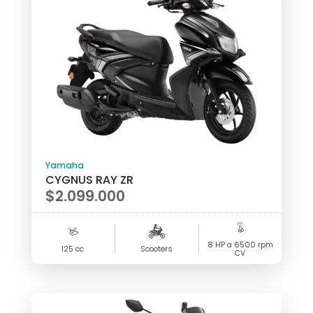
Yamaha
CYGNUS RAY ZR
$
2.099.000
8 HP a 6500 rpm
125 cc
Scooters
CV