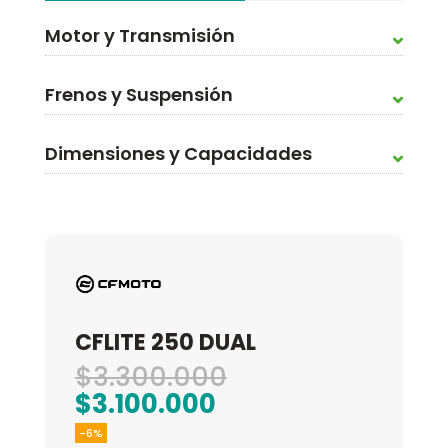
Motor y Transmisión
Frenos y Suspensión
Dimensiones y Capacidades
CFLITE 250 DUAL
El
$
3.300.000
El
precio
$
3.100.000
precio
original
-6%