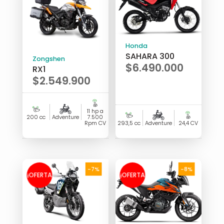
Honda
SAHARA 300
Zongshen
$
6.490.000
RX1
$
2.549.900
11 hp a
200 cc
Adventure
7.500
Rpm CV
293,5 cc
Adventure
24,4 CV
-7%
-8%
¡OFERTA
¡OFERTA
!
!