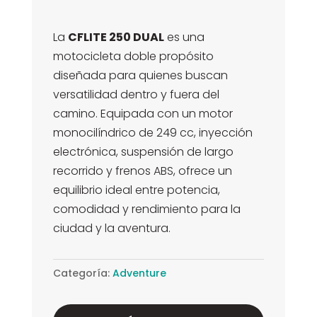
actual
era:
es:
$3.300.000.
La
CFLITE 250 DUAL
es una
$3.100.000.
motocicleta doble propósito
diseñada para quienes buscan
versatilidad dentro y fuera del
camino. Equipada con un motor
monocilíndrico de 249 cc, inyección
electrónica, suspensión de largo
recorrido y frenos ABS, ofrece un
equilibrio ideal entre potencia,
comodidad y rendimiento para la
ciudad y la aventura.
Categoría:
Adventure