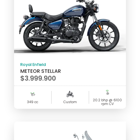
Royal Enfield
METEOR STELLAR
$
3.999.900
20.2 bhp @ 6100
349 cc
Custom
rpm CV