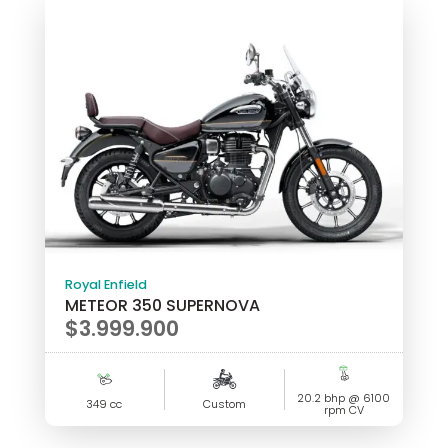
Royal Enfield
METEOR 350 SUPERNOVA
$
3.999.900
20.2 bhp @ 6100
349 cc
Custom
rpm CV