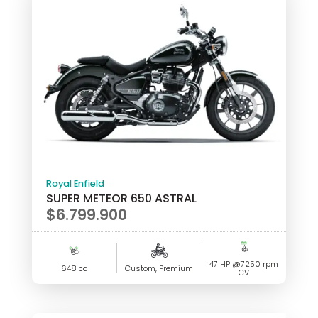
Royal Enfield
SUPER METEOR 650 ASTRAL
$
6.799.900
47 HP @7250 rpm
648 cc
Custom, Premium
CV