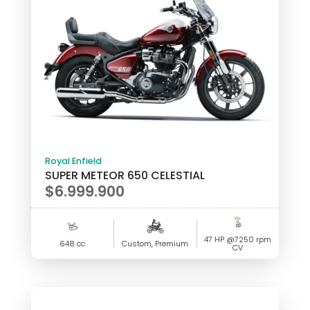
Royal Enfield
SUPER METEOR 650 CELESTIAL
$
6.999.900
47 HP @7250 rpm
648 cc
Custom, Premium
CV