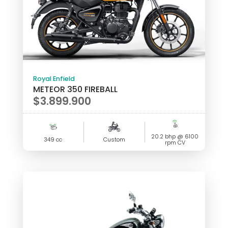
Royal Enfield
METEOR 350 FIREBALL
$
3.899.900
20.2 bhp @ 6100
349 cc
Custom
rpm CV