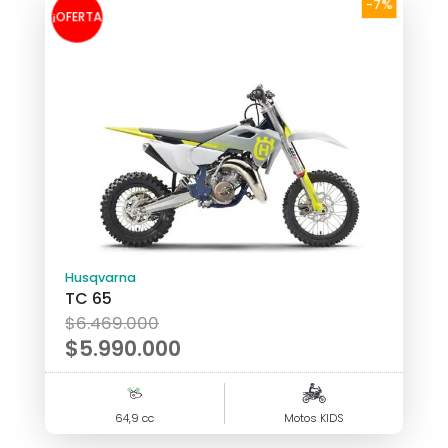
-7%
¡OFERTA
!
Husqvarna
TC 65
El
$
6.469.000
precio
$
5.990.000
original
El
era:
precio
64,9 cc
$6.469.000.
Motos KIDS
actual