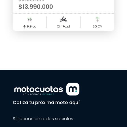
precio
$
13.990.000
original
El
era:
precio
449,9 cc
$15.109.000.
Off Road
50 CV
actual
es:
$13.990.000.
Cotiza tu próxima moto aquí
Síguenos en redes sociales