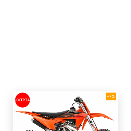
-7%
¡OFERTA
!