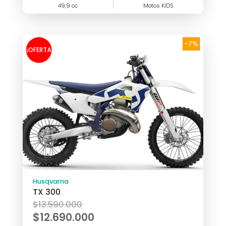
49,9 cc
$5.179.000.
Motos KIDS
actual
es:
$4.790.000.
-7%
¡OFERTA
!
Husqvarna
TX 300
El
$
13.590.000
precio
$
12.690.000