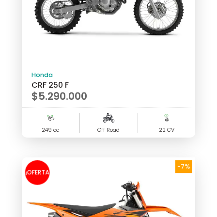
Honda
CRF 250 F
$
5.290.000
249 cc
Off Road
22 CV
-7%
¡OFERTA
!