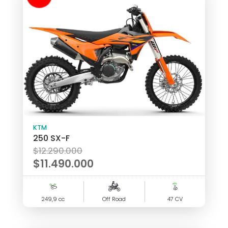
!
KTM
250 SX-F
El
$
12.290.000
precio
$
11.490.000
original
El
era:
precio
249,9 cc
$12.290.000.
Off Road
47 CV
actual
es: