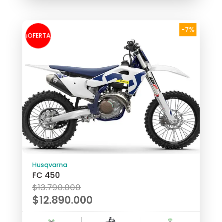
es:
$10.199.900.
-7%
¡OFERTA
!
Husqvarna
FC 450
El
$
13.790.000
precio
$
12.890.000
original
El