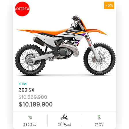
$11.490.000.
-6%
¡OFERTA
!
KTM
300 SX
El
$
10.869.900
precio
$
10.199.900
original
El
era:
precio
293,2 cc
$10.869.900.
Off Road
57 CV
actual