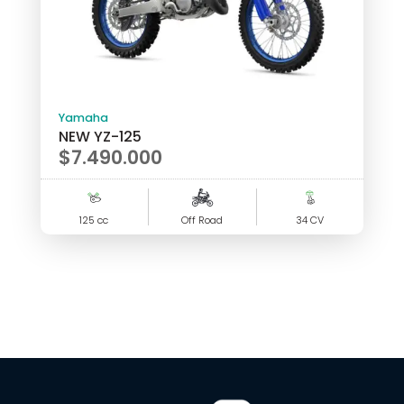
Yamaha
NEW YZ-125
$
7.490.000
125 cc
Off Road
34 CV